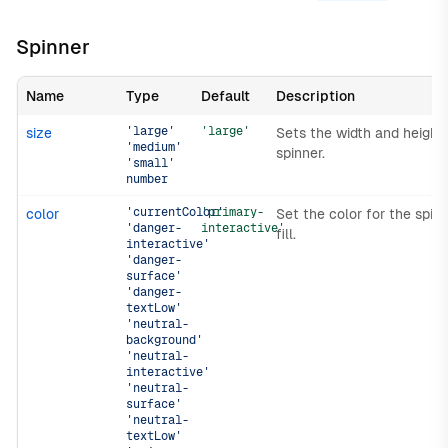
Spinner
Name
Type
Default
Description
'large'
'large'
size
Sets the width and height
'medium'
spinner.
'small'
number
'currentColor'
'primary-
color
Set the color for the spin
'danger-
interactive'
fill.
interactive'
'danger-
surface'
'danger-
textLow'
'neutral-
background'
'neutral-
interactive'
'neutral-
surface'
'neutral-
textLow'