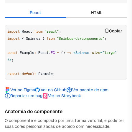
React
HTML
Copiar
import
React
from
"react"
;
import
{
Spinner
}
from
"@nimbus-ds/components"
;
const
Example
:
React
.
FC
=
(
)
=>
<
Spinner
size
=
"
large
"
/>
;
export
default
Example
;
Ver no Figma
Ver no Github
Ver pacote de npm
Reportar um bug
Ver no Storybook
Anatomia do componente
O componente é composto por uma forma vetorial, e pode ter
suas cores personalizadas de acordo com necessidade.