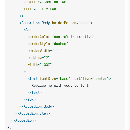
subtitle
=
"
Caption two
"
title
=
"
Title two
"
/>
<
Accordion.Body
borderBottom
=
"
base
"
>
<
Box
borderColor
=
"
neutral-interactive
"
borderStyle
=
"
dashed
"
borderWidth
=
"
1
"
padding
=
"
2
"
width
=
"
100%
"
>
<
Text
fontSize
=
"
base
"
textAlign
=
"
center
"
>
</
Text
>
</
Box
>
</
Accordion.Body
>
</
Accordion.Item
>
</
Accordion
>
)
;