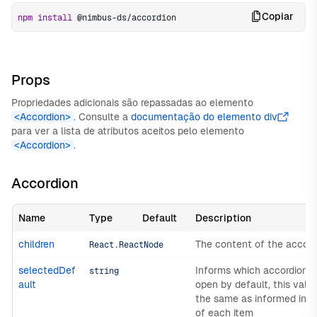
Copiar
npm
install
 @nimbus-ds/accordion
Props
Propriedades adicionais são repassadas ao elemento
<Accordion>
. Consulte a
documentação do elemento div
para ver a lista de atributos aceitos pelo elemento
<Accordion>
.
Accordion
Name
Type
Default
Description
children
The content of the accord
React.ReactNode
selectedDef
Informs which accordion it
string
ault
open by default, this valu
the same as informed in t
of each item