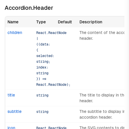
Accordion.Header
Name
Type
Default
Description
children
The content of the accord
React.ReactNode
header.
|
((data:
{
selected:
string;
index:
string
}) =>
React.ReactNode);
title
The title to display in the
string
header.
subtitle
The subtitle to display in 
string
accordion header.
icon
The SVG contents to displ
React.ReactNode