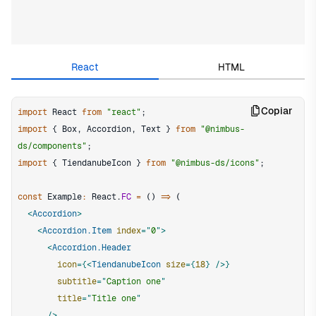
Edit in CodeSandbox
React
HTML
Copiar
import
React
from
"react"
;
import
{
Box
,
Accordion
,
Text
}
from
"@nimbus-
ds/components"
;
import
{
TiendanubeIcon
}
from
"@nimbus-ds/icons"
;
const
Example
:
React
.
FC
=
(
)
=>
(
<
Accordion
>
<
Accordion.Item
index
=
"
0
"
>
<
Accordion.Header
icon
=
{
<
TiendanubeIcon
size
=
{
18
}
/>
}
subtitle
=
"
Caption one
"
title
=
"
Title one
"
/>