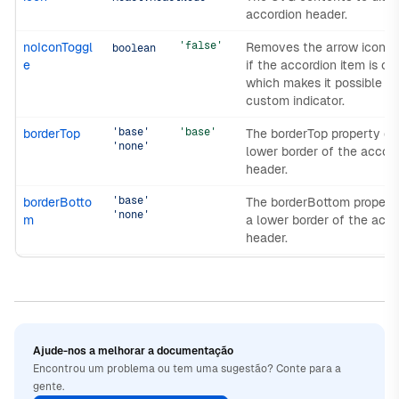
accordion header.
'false'
noIconToggl
Removes the arrow icon t
boolean
e
if the accordion item is op
which makes it possible to
custom indicator.
'base'
'base'
borderTop
The borderTop property de
'none'
lower border of the accor
header.
'base'
borderBotto
The borderBottom propert
'none'
m
a lower border of the acco
header.
Ajude-nos a melhorar a documentação
Encontrou um problema ou tem uma sugestão? Conte para a
gente.