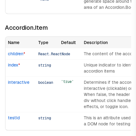
generate space around th
area of an Accordion.Body.
Accordion.Item
Name
Type
Default
Description
children
*
The content of the accord
React.ReactNode
index
*
Unique indicator to identif
string
accordion items
'true'
interactive
Determines if the accordio
boolean
interactive (clickable) or s
When false, the header re
div without click handlers,
effects, or toggle icon.
testId
This is an attribute used to
string
a DOM node for testing pu