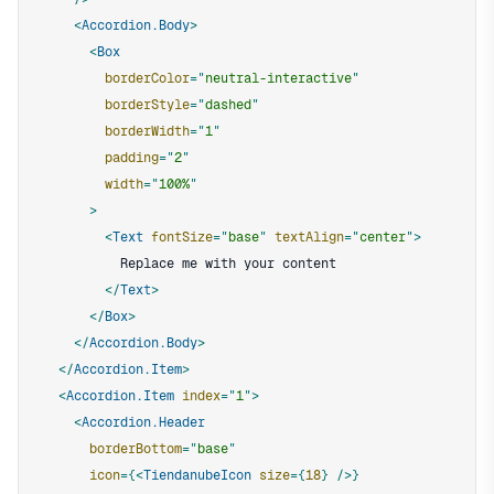
<
Accordion.Body
>
<
Box
borderColor
=
"
neutral-interactive
"
borderStyle
=
"
dashed
"
borderWidth
=
"
1
"
padding
=
"
2
"
width
=
"
100%
"
>
<
Text
fontSize
=
"
base
"
textAlign
=
"
center
"
>
</
Text
>
</
Box
>
</
Accordion.Body
>
</
Accordion.Item
>
<
Accordion.Item
index
=
"
1
"
>
<
Accordion.Header
borderBottom
=
"
base
"
icon
=
{
<
TiendanubeIcon
size
=
{
18
}
/>
}