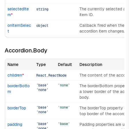
selectedIte
The currently selected ac
string
m
*
item ID.
onItemSelec
Callback fired when the s
object
t
accordion item changes.
Accordion.Body
Name
Type
Default
Description
children
*
The content of the accord
React.ReactNode
'base'
'none'
borderBotto
The borderBottom propert
'none'
m
a lower border of the acco
body.
'base'
'none'
borderTop
The borderTop property de
'none'
top border of the accordio
'base'
'base'
padding
Padding properties are use
'none'