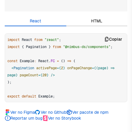
Edit in CodeSandbox
React
HTML
Copiar
import
React
from
"react"
;
import
{
Pagination
}
from
"@nimbus-ds/components"
;
const
Example
:
React
.
FC
=
(
)
=>
(
<
Pagination
activePage
=
{
2
}
onPageChange
=
{
(
page
)
=>
page
}
pageCount
=
{
20
}
/>
)
;
export
default
Example
;
Ver no Figma
Ver no Github
Ver pacote de npm
Reportar um bug
Ver no Storybook