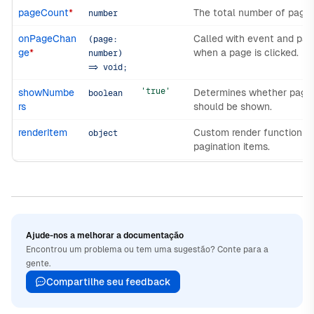
pageCount
*
The total number of pages
number
onPageChan
Called with event and pa
(page:
ge
*
when a page is clicked.
number)
=> void;
'true'
showNumbe
Determines whether page
boolean
rs
should be shown.
renderItem
Custom render function fo
object
pagination items.
Ajude-nos a melhorar a documentação
Encontrou um problema ou tem uma sugestão? Conte para a
gente.
Compartilhe seu feedback