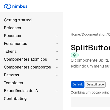
Getting started
Releases
Home
/
Documentation
/
C
Recursos
Ferramentas
SplitButto
Tokens
Componentes atómicos
O componente SplitBu
exibindo um menu su
Componentes compostos
Patterns
Templates
Default
Desabilitado
Experiências de IA
Combina um botão princ
Contributing