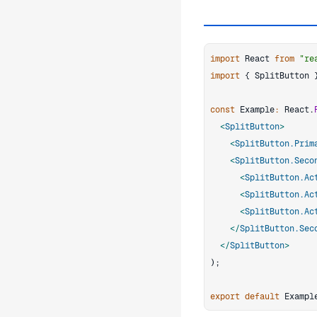
import
React
from
"re
import
{
SplitButton
const
Example
:
React
.
<
SplitButton
>
<
SplitButton.Prim
<
SplitButton.Seco
<
SplitButton.Ac
<
SplitButton.Ac
<
SplitButton.Ac
</
SplitButton.Sec
</
SplitButton
>
)
;
export
default
Exampl