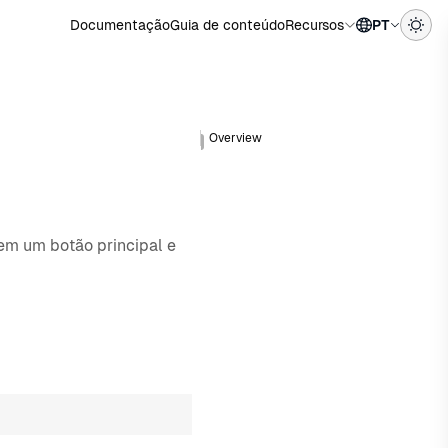
Documentação
Guia de conteúdo
Recursos
PT
Overview
em um botão principal e
Edit in CodeSandbox