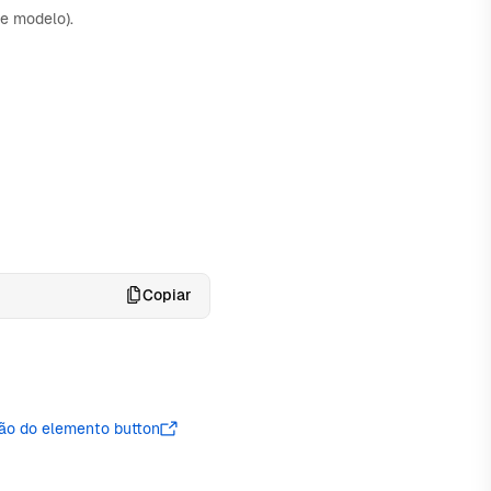
de modelo).
Copiar
o do elemento button