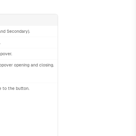
nd Secondary).
.
opover.
opover opening and closing.
e to the button.