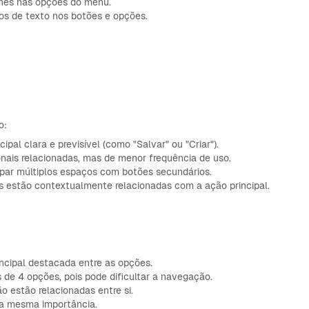
cones nas opções do menu.
los de texto nos botões e opções.
o:
ipal clara e previsível (como "Salvar" ou "Criar").
nais relacionadas, mas de menor frequência de uso.
upar múltiplos espaços com botões secundários.
s estão contextualmente relacionadas com a ação principal.
ncipal destacada entre as opções.
de 4 opções, pois pode dificultar a navegação.
 estão relacionadas entre si.
a mesma importância.