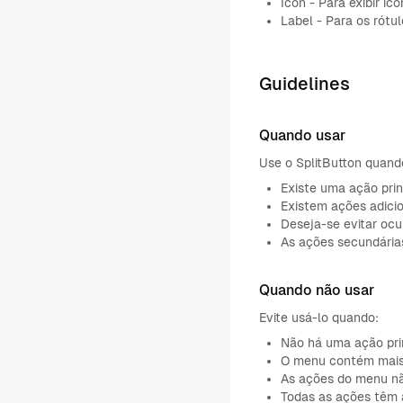
Icon - Para exibir í
Label - Para os rótu
Guidelines
Quando usar
Use o SplitButton quand
Existe uma ação princ
Existem ações adicio
Deseja-se evitar oc
As ações secundária
Quando não usar
Evite usá-lo quando:
Não há uma ação pri
O menu contém mais 
As ações do menu não
Todas as ações têm 