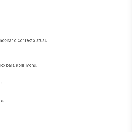
donar o contexto atual.
xo para abrir menu.
e.
is.