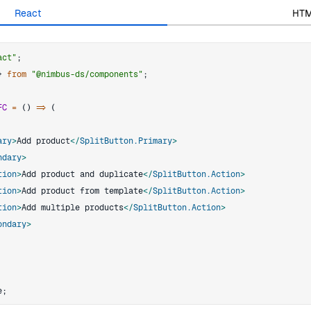
React
HT
act"
;
}
from
"@nimbus-ds/components"
;
FC
=
(
)
=>
(
ary
>
Add product
</
SplitButton.Primary
>
ndary
>
tion
>
Add product and duplicate
</
SplitButton.Action
>
tion
>
Add product from template
</
SplitButton.Action
>
tion
>
Add multiple products
</
SplitButton.Action
>
ondary
>
e
;