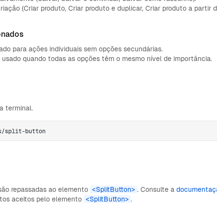
iação (Criar produto, Criar produto e duplicar, Criar produto a partir 
onados
ado para ações individuais sem opções secundárias.
 usado quando todas as opções têm o mesmo nível de importância.
 terminal.
s/split-button
 são repassadas ao elemento
<SplitButton>
. Consulte a
documentaçã
butos aceitos pelo elemento
<SplitButton>
.