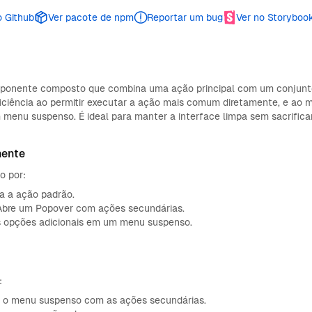
o Github
Ver pacote de npm
Reportar um bug
Ver no Storyboo
onente composto que combina uma ação principal com um conjunto
ficiência ao permitir executar a ação mais comum diretamente, e a
m menu suspenso. É ideal para manter a interface limpa sem sacrifica
nente
o por:
 a ação padrão.
bre um Popover com ações secundárias.
opções adicionais em um menu suspenso.
:
ir o menu suspenso com as ações secundárias.