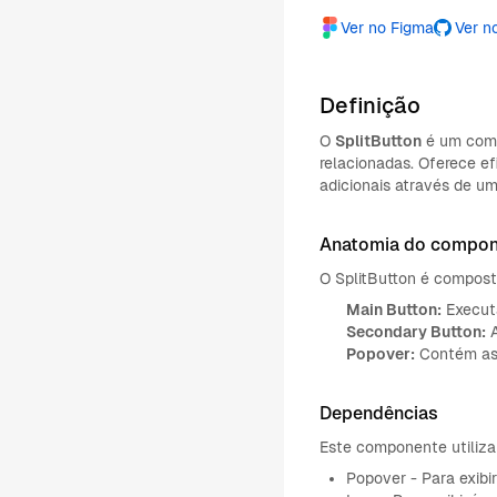
Ver no Figma
Ver n
Definição
O
SplitButton
é um comp
relacionadas. Oferece e
adicionais através de u
Anatomia do compo
O SplitButton é compost
Main Button:
Executa
Secondary Button:
A
Popover:
Contém as 
Dependências
Este componente utiliza
Popover - Para exib