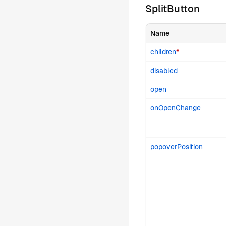
SplitButton
Name
children
*
disabled
open
onOpenChange
popoverPosition