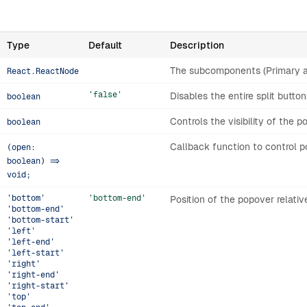
Type
Default
Description
The subcomponents (Primary a
React.ReactNode
'false'
Disables the entire split button
boolean
Controls the visibility of the p
boolean
Callback function to control p
(open:
boolean) =>
void;
'bottom'
'bottom-end'
Position of the popover relativ
'bottom-end'
'bottom-start'
'left'
'left-end'
'left-start'
'right'
'right-end'
'right-start'
'top'