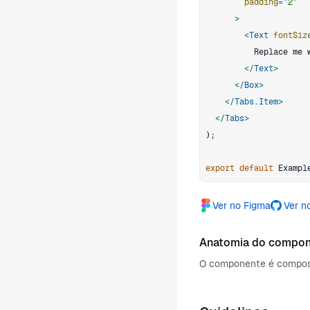
padding
=
"
2
"
>
<
Text
fontSiz
</
Text
>
</
Box
>
</
Tabs.Item
>
</
Tabs
>
)
;
export
default
Exampl
Ver no Figma
Ver n
Anatomia do compo
O componente é compost