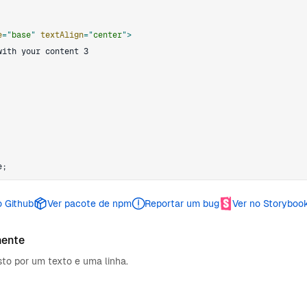
e
=
"
base
"
textAlign
=
"
center
"
>
e
;
o Github
Ver pacote de npm
Reportar um bug
Ver no Storyboo
nente
o por um texto e uma linha.