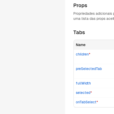
Props
Propriedades adicionai
uma lista das props ace
Tabs
Name
children
*
preSelectedTab
fullWidth
selected
*
onTabSelect
*