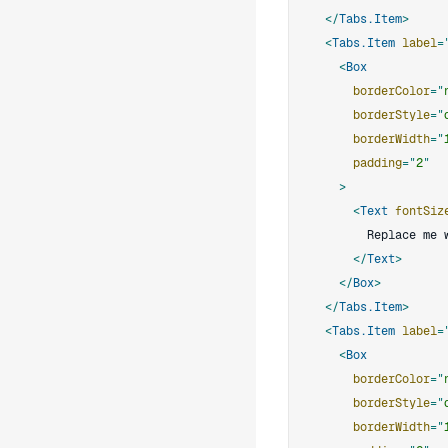
</
Tabs.Item
>
<
Tabs.Item
label
=
<
Box
borderColor
=
"
borderStyle
=
"
borderWidth
=
"
padding
=
"
2
"
>
<
Text
fontSiz
</
Text
>
</
Box
>
</
Tabs.Item
>
<
Tabs.Item
label
=
<
Box
borderColor
=
"
borderStyle
=
"
borderWidth
=
"