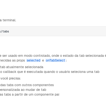
 terminal.
s/tabs
 ser usado em modo controlado, onde o estado da tab selecionada 
rnecidas as props
selected
e
onTabSelect
:
a tab atualmente selecionada
ão callback que é executada quando o usuário seleciona uma tab
 você precisa:
o das tabs com outros componentes
personalizada ao mudar de tab
as tabs a partir de um componente pai