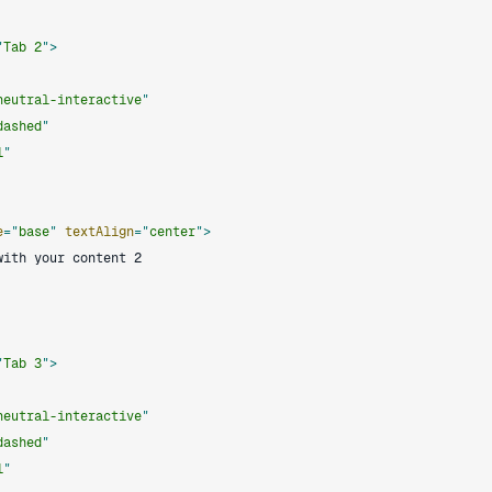
"
Tab 2
"
>
neutral-interactive
"
dashed
"
1
"
e
=
"
base
"
textAlign
=
"
center
"
>
"
Tab 3
"
>
neutral-interactive
"
dashed
"
1
"