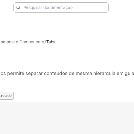
omposite Components
/
Tabs
s permite separar conteúdos de mesma hierarquia em guias
trolado