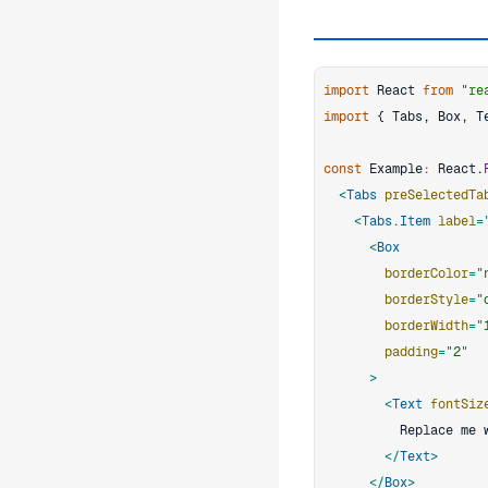
import
React
from
"re
import
{
Tabs
,
Box
,
T
const
Example
:
React
.
<
Tabs
preSelectedTa
<
Tabs.Item
label
=
<
Box
borderColor
=
"
borderStyle
=
"
borderWidth
=
"
padding
=
"
2
"
>
<
Text
fontSiz
</
Text
>
</
Box
>