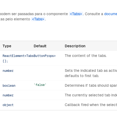
s podem ser passadas para o componente
<Tabs>
. Consulte a
docume
itas pelo elemento
<Tabs>
.
Type
Default
Description
The content of the tabs.
ReactElement<TabsButtonProps>
[];
Sets the indicated tab as activ
number
defaults to first tab.
'false'
Determines if tabs should span
boolean
The currently selected tab ind
number
Callback fired when the selec
object