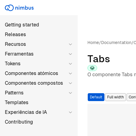
Getting started
Releases
Home
/
Documentation
/
C
Recursos
Ferramentas
Tabs
Tokens
Componentes atómicos
O componente Tabs no
Componentes compostos
Patterns
Default
Full width
Con
Templates
Experiências de IA
Contributing