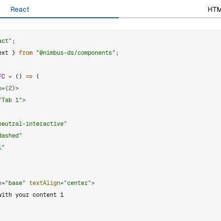
React
HT
act"
;
ext
}
from
"@nimbus-ds/components"
;
FC
=
(
)
=>
(
b
=
{
2
}
>
"
Tab 1
"
>
neutral-interactive
"
dashed
"
1
"
e
=
"
base
"
textAlign
=
"
center
"
>