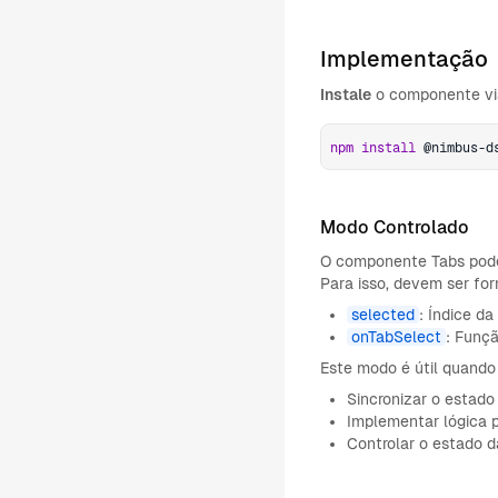
Implementação
Instale
o componente via
npm
install
 @nimbus-d
Modo Controlado
O componente Tabs pode
Para isso, devem ser fo
selected
: Índice d
onTabSelect
: Funç
Este modo é útil quando
Sincronizar o estad
Implementar lógica 
Controlar o estado d