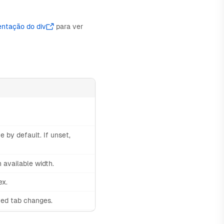
ntação do div
para ver
e by default. If unset,
 available width.
ex.
ted tab changes.