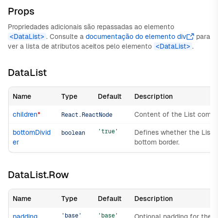
Props
Propriedades adicionais são repassadas ao elemento
<DataList>
. Consulte a
documentação do elemento div
para
ver a lista de atributos aceitos pelo elemento
<DataList>
.
DataList
Name
Type
Default
Description
children
*
Content of the List comp
React.ReactNode
'true'
bottomDivid
Defines whether the List 
boolean
er
bottom border.
DataList.Row
Name
Type
Default
Description
'base'
'base'
padding
Optional padding for the r