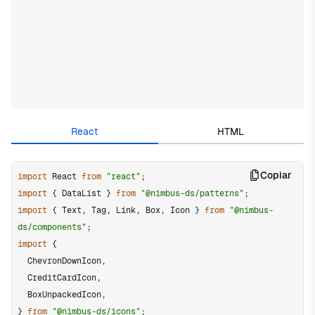
Edit in CodeSandbox
React
HTML
Copiar
import
React
from
"react"
;
import
{
DataList
}
from
"@nimbus-ds/patterns"
;
import
{
Text
,
Tag
,
Link
,
Box
,
Icon
}
from
"@nimbus-
ds/components"
;
import
{
ChevronDownIcon
,
CreditCardIcon
,
BoxUnpackedIcon
,
}
from
"@nimbus-ds/icons"
;