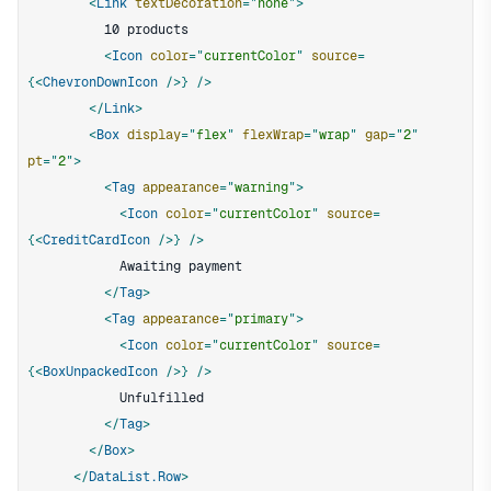
<
Link
textDecoration
=
"
none
"
>
<
Icon
color
=
"
currentColor
"
source
=
{
<
ChevronDownIcon
/>
}
/>
</
Link
>
<
Box
display
=
"
flex
"
flexWrap
=
"
wrap
"
gap
=
"
2
"
pt
=
"
2
"
>
<
Tag
appearance
=
"
warning
"
>
<
Icon
color
=
"
currentColor
"
source
=
{
<
CreditCardIcon
/>
}
/>
</
Tag
>
<
Tag
appearance
=
"
primary
"
>
<
Icon
color
=
"
currentColor
"
source
=
{
<
BoxUnpackedIcon
/>
}
/>
</
Tag
>
</
Box
>
</
DataList.Row
>