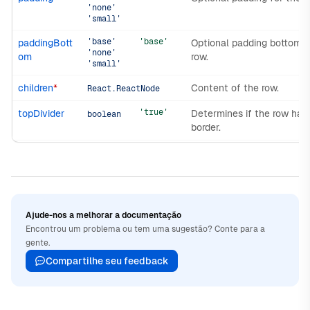
'none'
'small'
'base'
'base'
paddingBott
Optional padding bottom f
'none'
om
row.
'small'
children
*
Content of the row.
React.ReactNode
'true'
topDivider
Determines if the row has
boolean
border.
Ajude-nos a melhorar a documentação
Encontrou um problema ou tem uma sugestão? Conte para a
gente.
Compartilhe seu feedback