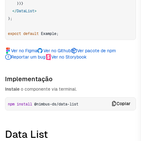
)
)
}
</
DataList
>
)
;
export
default
Example
;
Ver no Figma
Ver no Github
Ver pacote de npm
Reportar um bug
Ver no Storybook
Implementação
Instale
o componente via terminal.
Copiar
npm
install
 @nimbus-ds/data-list
Data List