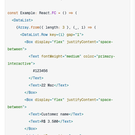
const
Example
:
React
.
FC
=
(
)
=>
(
<
DataList
>
{
Array
.
from
(
{
 length
:
3
}
,
(
_
,
 i
)
=>
(
<
DataList.Row
key
=
{
i
}
gap
=
"
1
"
>
<
Box
display
=
"
flex
"
justifyContent
=
"
space-
between
"
>
<
Text
fontWeight
=
"
medium
"
color
=
"
primary-
interactive
"
>
</
Text
>
<
Text
>
22 Mar
</
Text
>
</
Box
>
<
Box
display
=
"
flex
"
justifyContent
=
"
space-
between
"
>
<
Text
>
Customer name
</
Text
>
<
Text
>
R$ 3.500
</
Text
>
</
Box
>