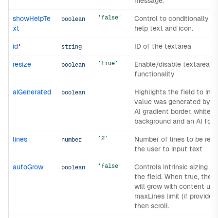
message.
'false'
showHelpTe
Control to conditionally s
boolean
xt
help text and icon.
id
*
ID of the textarea
string
'true'
resize
Enable/disable textarea re
boolean
functionality
aiGenerated
Highlights the field to indi
boolean
value was generated by AI
AI gradient border, white
background and an AI focu
'2'
lines
Number of lines to be rend
number
the user to input text
'false'
autoGrow
Controls intrinsic sizing b
boolean
the field. When true, the 
will grow with content up 
maxLines limit (if provided
then scroll.