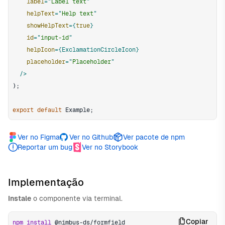
label
=
"
Label text
"
helpText
=
"
Help text
"
showHelpText
=
{
true
}
id
=
"
input-id
"
helpIcon
=
{
ExclamationCircleIcon
}
placeholder
=
"
Placeholder
"
/>
)
;
export
default
Example
;
Ver no Figma
Ver no Github
Ver pacote de npm
Reportar um bug
Ver no Storybook
Implementação
Instale
o componente via terminal.
Copiar
npm
install
 @nimbus-ds/formfield