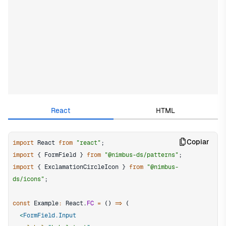
Edit in CodeSandbox
React
HTML
Copiar
import
React
from
"react"
;
import
{
FormField
}
from
"@nimbus-ds/patterns"
;
import
{
ExclamationCircleIcon
}
from
"@nimbus-
ds/icons"
;
const
Example
:
React
.
FC
=
(
)
=>
(
<
FormField.Input