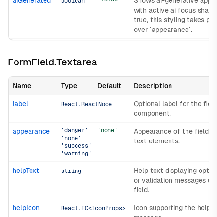
aiGenerated
Shows ai-generative appe
boolean
with active ai focus shad
true, this styling takes p
over `appearance`.
FormField.Textarea
Name
Type
Default
Description
label
Optional label for the fiel
React.ReactNode
component.
'danger'
'none'
appearance
Appearance of the field a
'none'
text elements.
'success'
'warning'
helpText
Help text displaying optio
string
or validation messages un
field.
helpIcon
Icon supporting the help t
React.FC<IconProps>