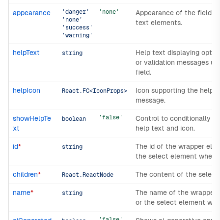
'danger'
'none'
appearance
Appearance of the field a
'none'
text elements.
'success'
'warning'
helpText
Help text displaying optio
string
or validation messages un
field.
helpIcon
Icon supporting the help t
React.FC<IconProps>
message.
'false'
showHelpTe
Control to conditionally s
boolean
xt
help text and icon.
id
*
The id of the wrapper ele
string
the select element when n
children
*
The content of the select.
React.ReactNode
name
*
The name of the wrapper
string
or the select element whe
'false'