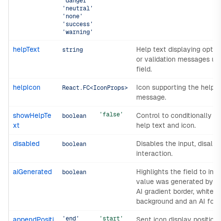
'danger'
'neutral'
'none'
'success'
'warning'
helpText
Help text displaying optio
string
or validation messages un
field.
helpIcon
Icon supporting the help t
React.FC<IconProps>
message.
'false'
showHelpTe
Control to conditionally s
boolean
xt
help text and icon.
disabled
Disables the input, disallo
boolean
interaction.
aiGenerated
Highlights the field to indi
boolean
value was generated by AI
AI gradient border, white
background and an AI focu
'end'
'start'
appendPositi
Sent icon display position