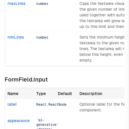
maxLines
Caps the textarea visual h
number
the given number of lines
used together with autoG
the textarea will grow wit
up to this limit and then sc
minLines
Sets the minimum height 
number
textarea to the given num
lines. The textarea will ne
below this height, even w
empty.
FormField.Input
Name
Type
Default
Description
label
Optional label for the fiel
React.ReactNode
component.
'ai-
appearance
generative'