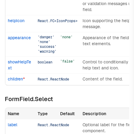
or validation messages un
field.
helpIcon
Icon supporting the help t
React.FC<IconProps>
message.
'danger'
'none'
appearance
Appearance of the field a
'none'
text elements.
'success'
'warning'
'false'
showHelpTe
Control to conditionally s
boolean
xt
help text and icon.
children
*
Content of the field.
React.ReactNode
FormField.Select
Name
Type
Default
Description
label
Optional label for the fiel
React.ReactNode
component.