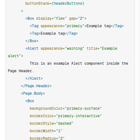
buttonStack
=
{
headerButtons
}
>
<
Box
display
=
"
flex
"
gap
=
"
2
"
>
<
Tag
appearance
=
"
primary
"
>
Example tag
</
Tag
>
<
Tag
>
Example tag
</
Tag
>
</
Box
>
<
Alert
appearance
=
"
warning
"
title
=
"
Example 
alert
"
>
          This is an example Alert component inside the 
</
Alert
>
</
Page.Header
>
<
Page.Body
>
<
Box
backgroundColor
=
"
primary-surface
"
borderColor
=
"
primary-interactive
"
borderStyle
=
"
dashed
"
borderWidth
=
"
1
"
borderRadius
=
"
2
"