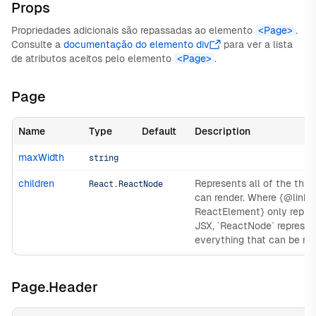
Props
Propriedades adicionais são repassadas ao elemento
<Page>
.
Consulte a
documentação do elemento div
para ver a lista
de atributos aceitos pelo elemento
<Page>
.
Page
Name
Type
Default
Description
maxWidth
string
children
Represents all of the thin
React.ReactNode
can render. Where {@link
ReactElement} only repre
JSX, `ReactNode` represen
everything that can be re
Page.Header