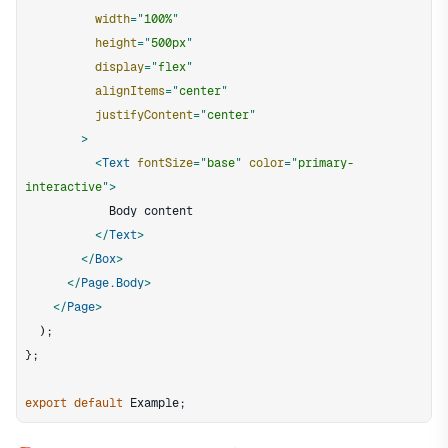
width
=
"
100%
"
height
=
"
500px
"
display
=
"
flex
"
alignItems
=
"
center
"
justifyContent
=
"
center
"
>
<
Text
fontSize
=
"
base
"
color
=
"
primary-
interactive
"
>
</
Text
>
</
Box
>
</
Page.Body
>
</
Page
>
)
;
}
;
export
default
Example
;