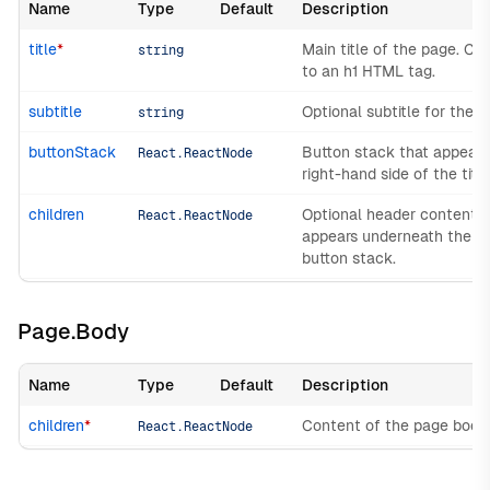
Name
Type
Default
Description
title
*
Main title of the page. Co
string
to an h1 HTML tag.
subtitle
Optional subtitle for the p
string
buttonStack
Button stack that appears
React.ReactNode
right-hand side of the title
children
Optional header content t
React.ReactNode
appears underneath the ti
button stack.
Page.Body
Name
Type
Default
Description
children
*
Content of the page body.
React.ReactNode