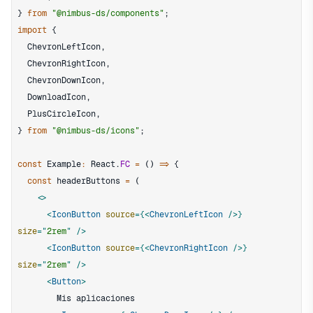
}
from
"@nimbus-ds/components"
;
import
{
ChevronLeftIcon
,
ChevronRightIcon
,
ChevronDownIcon
,
DownloadIcon
,
PlusCircleIcon
,
}
from
"@nimbus-ds/icons"
;
const
Example
:
React
.
FC
=
(
)
=>
{
const
 headerButtons 
=
(
<
<
IconButton
source
=
{
<
ChevronLeftIcon
/>
}
size
=
"
2rem
"
/>
<
IconButton
source
=
{
<
ChevronRightIcon
/>
}
size
=
"
2rem
"
/>
<
Button
>