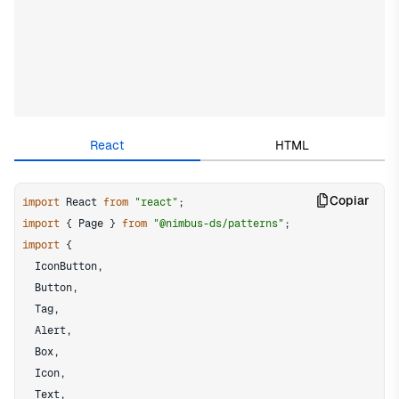
Edit in CodeSandbox
React
HTML
Copiar
import
React
from
"react"
;
import
{
Page
}
from
"@nimbus-ds/patterns"
;
import
{
IconButton
,
Button
,
Tag
,
Alert
,
Box
,
Icon
,
Text
,