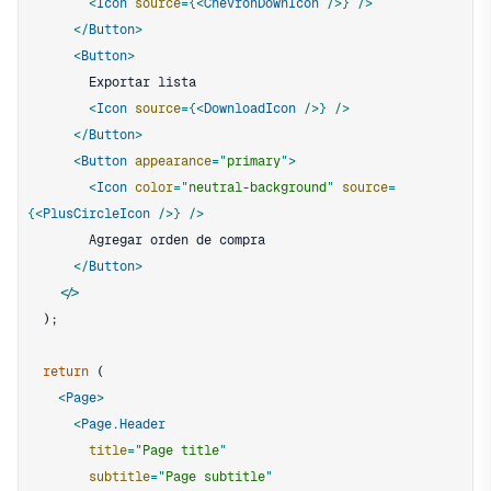
<
Icon
source
=
{
<
ChevronDownIcon
/>
}
/>
</
Button
>
<
Button
>
<
Icon
source
=
{
<
DownloadIcon
/>
}
/>
</
Button
>
<
Button
appearance
=
"
primary
"
>
<
Icon
color
=
"
neutral-background
"
source
=
{
<
PlusCircleIcon
/>
}
/>
</
Button
>
</
)
;
return
(
<
Page
>
<
Page.Header
title
=
"
Page title
"
subtitle
=
"
Page subtitle
"