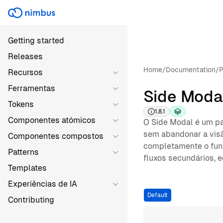
Getting started
Releases
Home
/
Documentation
/
P
Recursos
Ferramentas
Side Moda
Tokens
1.8.1
Componentes atómicos
O Side Modal é um pa
sem abandonar a visão
Componentes compostos
completamente o fundo
Patterns
fluxos secundários, e
Templates
Experiências de IA
Default
Contributing