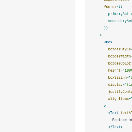
footer
=
{
{
          primaryAct
          secondary
}
}
>
<
Box
borderStyle
borderWidth
borderColor
height
=
"
100
boxSizing
=
"
display
=
"
fl
justifyCont
alignItems
=
>
<
Text
textA
</
Text
>