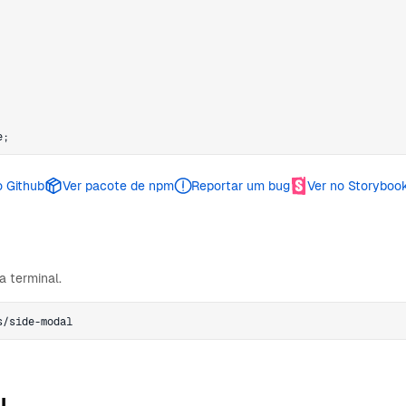
e
;
o Github
Ver pacote de npm
Reportar um bug
Ver no Storyboo
 terminal.
s/side-modal