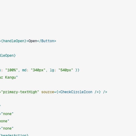
=
{
handleOpen
}
>
Open
</
Button
>
dleOpen
}
s
:
"100%"
,
 md
:
"340px"
,
 lg
:
"540px"
}
}
ar Kangu
"
=
"
primary-textHigh
"
source
=
{
<
CheckCircleIcon
/>
}
/>
"
=
"
none
"
none
"
=
"
none
"
{
headerAction
}