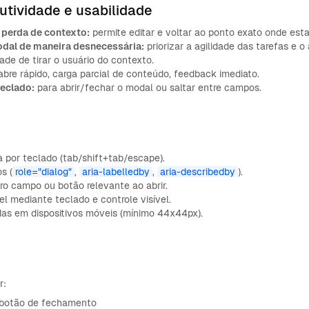
dutividade e usabilidade
perda de contexto:
permite editar e voltar ao ponto exato onde esta
modal de maneira desnecessária:
priorizar a agilidade das tarefas e 
de de tirar o usuário do contexto.
bre rápido, carga parcial de conteúdo, feedback imediato.
teclado:
para abrir/fechar o modal ou saltar entre campos.
por teclado (tab/shift+tab/escape).
s (
role="dialog"
,
aria-labelledby
,
aria-describedby
).
iro campo ou botão relevante ao abrir.
 mediante teclado e controle visível.
das em dispositivos móveis (mínimo 44x44px).
r:
 botão de fechamento