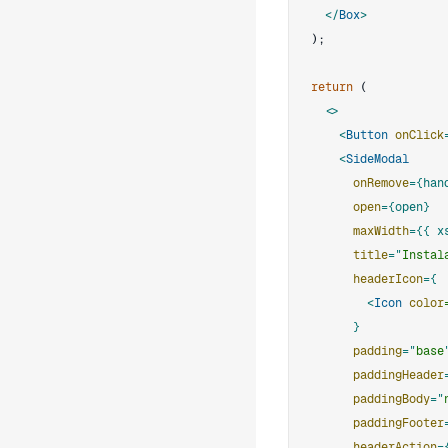
</
Box
>
)
;
return
(
<
<
Button
onClick
<
SideModal
onRemove
=
{
han
open
=
{
open
}
maxWidth
=
{
{
 x
title
=
"
Instal
headerIcon
=
{
<
Icon
color
}
padding
=
"
base
paddingHeader
paddingBody
=
"
paddingFooter
headerAction
=