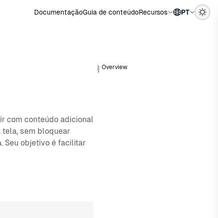
Documentação
Guia de conteúdo
Recursos
PT
Overview
ir com conteúdo adicional
a tela, sem bloquear
Seu objetivo é facilitar
Edit in CodeSandbox