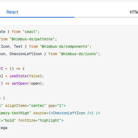
React
HT
ate 
}
from
"react"
;
from
"@nimbus-ds/patterns"
;
Icon
,
Text
}
from
"@nimbus-ds/components"
;
con
,
ChevronLeftIcon
}
from
"@nimbus-ds/icons"
;
FC
=
(
)
=>
{
n
]
=
useState
(
false
)
;
(
)
=>
setOpen
(
!
open
)
;
=
(
x
"
alignItems
=
"
center
"
gap
=
"
1
"
>
imary-textHigh
"
source
=
{
<
ChevronLeftIcon
/>
}
/>
t
=
"
bold
"
fontSize
=
"
highlight
"
>