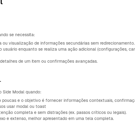
l
ando se necessita:
da ou visualização de informações secundárias sem redirecionamento.
 usuário enquanto se realiza uma ação adicional (configurações, ca
, detalhes de um item ou confirmações avançadas.
r
o Side Modal quando:
 poucas e o objetivo é fornecer informações contextuais, confirma
sos usar modal ou toast
enção completa e sem distrações (ex. passos críticos ou legais).
xo e extenso, melhor apresentado em uma tela completa.