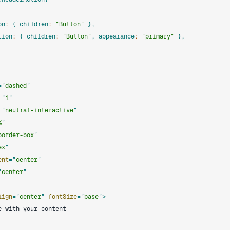
ion
:
{
 children
:
"Button"
}
,
Action
:
{
 children
:
"Button"
,
 appearance
:
"primary"
}
,
=
"
dashed
"
=
"
1
"
=
"
neutral-interactive
"
%
"
border-box
"
ex
"
ent
=
"
center
"
"
center
"
lign
=
"
center
"
fontSize
=
"
base
"
>