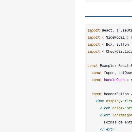
import
React
,
{
 useSt
import
{
SideModal
}
import
{
Box
,
Button
,
import
{
CheckCircleI
const
Example
:
React
.
const
[
open
,
 setOpe
const
handleOpen
=
const
 headerAction 
<
Box
display
=
"
fle
<
Icon
color
=
"
pr
<
Text
fontWeigh
</
Text
>