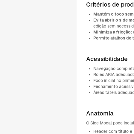
Critérios de pro
Mantém o foco sem 
Evita abrir o side 
edição sem necessida
Minimiza a fricção:
a
Permite atalhos de 
Acessibilidade
Navegação completa 
Roles ARIA adequado
Foco inicial no prime
Fechamento acessível
Áreas táteis adequa
Anatomia
O Side Modal pode inclui
Header com título e