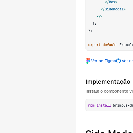
</
Box
>
</
SideModal
>
</
)
;
}
;
export
default
Exampl
Ver no Figma
Ver n
Implementação
Instale
o componente via
npm
install
 @nimbus-d