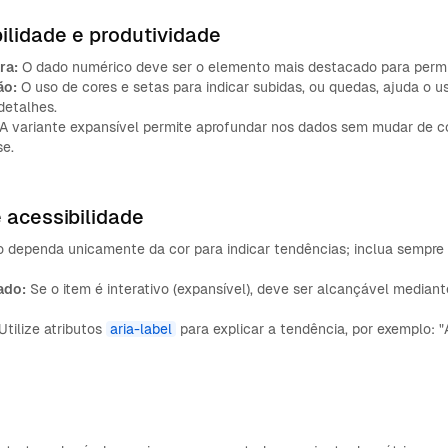
bilidade e produtividade
ra:
O dado numérico deve ser o elemento mais destacado para permiti
ão:
O uso de cores e setas para indicar subidas, ou quedas, ajuda o us
detalhes.
A variante expansível permite aprofundar nos dados sem mudar de c
se.
 acessibilidade
 dependa unicamente da cor para indicar tendências; inclua sempre 
ado:
Se o item é interativo (expansível), deve ser alcançável median
Utilize atributos
aria-label
para explicar a tendência, por exemplo: