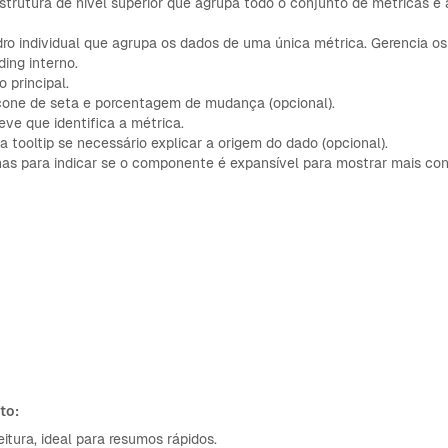
strutura de nível superior que agrupa todo o conjunto de métricas e
ro individual que agrupa os dados de uma única métrica. Gerencia os
ding interno.
 principal.
cone de seta e porcentagem de mudança (opcional).
eve que identifica a métrica.
ra tooltip se necessário explicar a origem do dado (opcional).
nas para indicar se o componente é expansível para mostrar mais co
to:
tura, ideal para resumos rápidos.