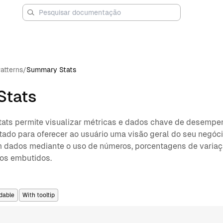
atterns
/
Summary Stats
Stats
ts permite visualizar métricas e dados chave de desempen
etado para oferecer ao usuário uma visão geral do seu negóci
dados mediante o uso de números, porcentagens de variação
os embutidos.
dable
With tooltip