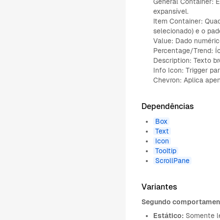
General Container: E
expansível.
Item Container: Quad
selecionado) e o pad
Value: Dado numérico
Percentage/Trend: Í
Description: Texto br
Info Icon: Trigger pa
Chevron: Aplica ape
Dependências
Box
Text
Icon
Tooltip
ScrollPane
Variantes
Segundo comportamen
Estático:
Somente lei