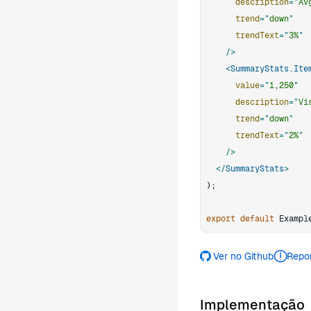
description
=
"
Av
trend
=
"
down
"
trendText
=
"
3%
"
/>
<
SummaryStats.Ite
value
=
"
1,250
"
description
=
"
Vi
trend
=
"
down
"
trendText
=
"
2%
"
/>
</
SummaryStats
>
)
;
export
default
Exampl
Ver no Github
Repo
Implementação