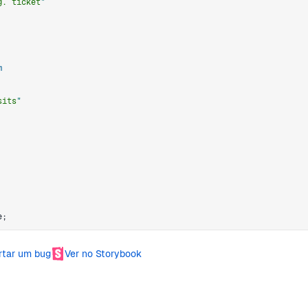
g. ticket
"
m
sits
"
e
;
rtar um bug
Ver no Storybook