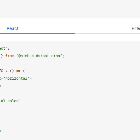
React
HT
act"
;
}
from
"@nimbus-ds/patterns"
;
FC
=
(
)
=>
(
t
=
"
horizontal
"
>
m
tal sales
"
m