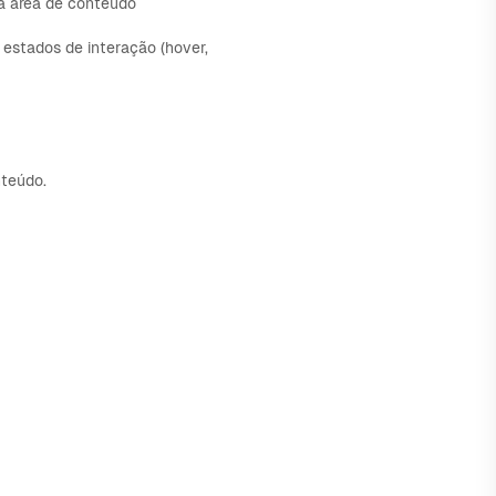
 a área de conteúdo
 estados de interação (hover,
nteúdo.