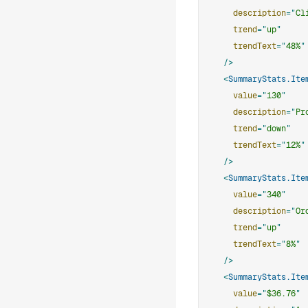
description
=
"
Cl
trend
=
"
up
"
trendText
=
"
48%
"
/>
<
SummaryStats.Ite
value
=
"
130
"
description
=
"
Pr
trend
=
"
down
"
trendText
=
"
12%
"
/>
<
SummaryStats.Ite
value
=
"
340
"
description
=
"
Or
trend
=
"
up
"
trendText
=
"
8%
"
/>
<
SummaryStats.Ite
value
=
"
$36.76
"