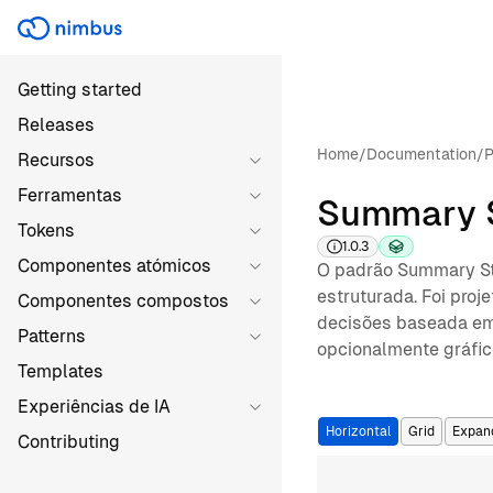
Getting started
Releases
Home
/
Documentation
/
P
Recursos
Ferramentas
Summary 
Tokens
1.0.3
Componentes atómicos
O padrão Summary Sta
estruturada. Foi proj
Componentes compostos
decisões baseada em 
Patterns
opcionalmente gráfic
Templates
Experiências de IA
Horizontal
Grid
Expan
Contributing