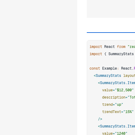
import
React
from
"re
import
{
SummaryStats
const
Example
:
React
.
<
SummaryStats
layou
<
SummaryStats.Ite
value
=
"
$12,500
"
description
=
"
To
trend
=
"
up
"
trendText
=
"
15%
"
/>
<
SummaryStats.Ite
value
=
"
1240
"