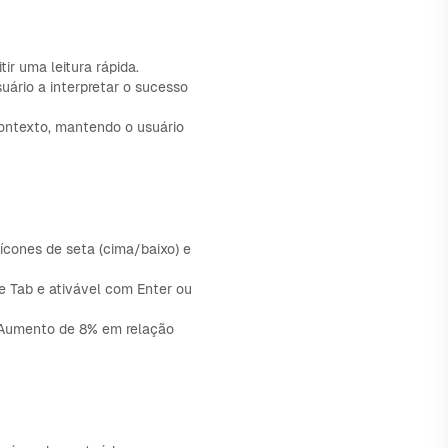
r uma leitura rápida.
uário a interpretar o sucesso
ontexto, mantendo o usuário
ícones de seta (cima/baixo) e
te Tab e ativável com Enter ou
 "Aumento de 8% em relação