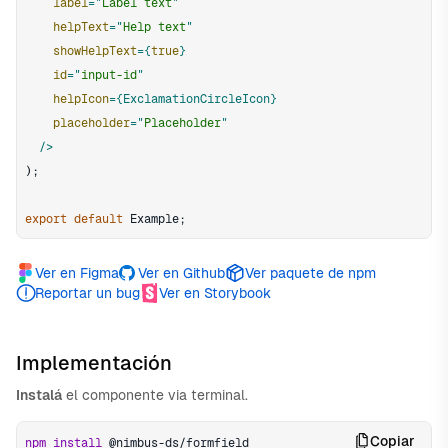
label
=
"
Label text
"
helpText
=
"
Help text
"
showHelpText
=
{
true
}
id
=
"
input-id
"
helpIcon
=
{
ExclamationCircleIcon
}
placeholder
=
"
Placeholder
"
/>
)
;
export
default
Example
;
Ver en Figma
Ver en Github
Ver paquete de npm
Reportar un bug
Ver en Storybook
Implementación
Instalá
el componente via terminal.
Copiar
npm
install
 @nimbus-ds/formfield