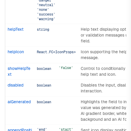
'danger'
'neutral'
'none'
'success'
'warning'
helpText
Help text displaying optio
string
or validation messages un
field.
helpIcon
Icon supporting the help t
React.FC<IconProps>
message.
'false'
showHelpTe
Control to conditionally s
boolean
xt
help text and icon.
disabled
Disables the input, disallo
boolean
interaction.
aiGenerated
Highlights the field to indi
boolean
value was generated by AI
AI gradient border, white
background and an AI focu
'end'
'start'
appendPositi
Sent icon display position