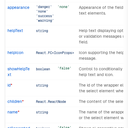
'danger'
'none'
appearance
Appearance of the field a
'none'
text elements.
'success'
'warning'
helpText
Help text displaying optio
string
or validation messages un
field.
helpIcon
Icon supporting the help t
React.FC<IconProps>
message.
'false'
showHelpTe
Control to conditionally s
boolean
xt
help text and icon.
id
*
The id of the wrapper ele
string
the select element when n
children
*
The content of the select.
React.ReactNode
name
*
The name of the wrapper
string
or the select element whe
'false'