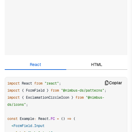
Edit in CodeSandbox
React
HTML
Copiar
import
React
from
"react"
;
import
{
FormField
}
from
"@nimbus-ds/patterns"
;
import
{
ExclamationCircleIcon
}
from
"@nimbus-
ds/icons"
;
const
Example
:
React
.
FC
=
(
)
=>
(
<
FormField.Input