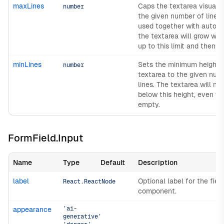
maxLines
Caps the textarea visual h
number
the given number of lines
used together with autoG
the textarea will grow wit
up to this limit and then sc
minLines
Sets the minimum height 
number
textarea to the given num
lines. The textarea will ne
below this height, even w
empty.
FormField.Input
Name
Type
Default
Description
label
Optional label for the fiel
React.ReactNode
component.
'ai-
appearance
generative'