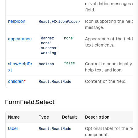
or validation messages un
field.
helpIcon
Icon supporting the help t
React.FC<IconProps>
message.
'danger'
'none'
appearance
Appearance of the field a
'none'
text elements.
'success'
'warning'
'false'
showHelpTe
Control to conditionally s
boolean
xt
help text and icon.
children
*
Content of the field.
React.ReactNode
FormField.Select
Name
Type
Default
Description
label
Optional label for the fiel
React.ReactNode
component.