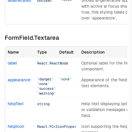
aiGenerated
Shows ai-generative appe
boolean
with active ai focus shad
true, this styling takes p
over `appearance`.
FormField.Textarea
Name
Type
Default
Description
label
Optional label for the fiel
React.ReactNode
component.
'danger'
'none'
appearance
Appearance of the field a
'none'
text elements.
'success'
'warning'
helpText
Help text displaying optio
string
or validation messages un
field.
helpIcon
Icon supporting the help t
React.FC<IconProps>