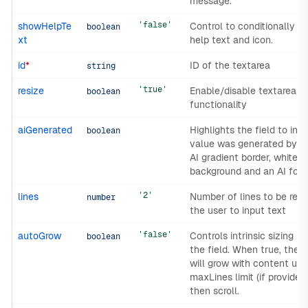
message.
'false'
showHelpTe
Control to conditionally s
boolean
xt
help text and icon.
id
*
ID of the textarea
string
'true'
resize
Enable/disable textarea re
boolean
functionality
aiGenerated
Highlights the field to indi
boolean
value was generated by AI
AI gradient border, white
background and an AI focu
'2'
lines
Number of lines to be rend
number
the user to input text
'false'
autoGrow
Controls intrinsic sizing b
boolean
the field. When true, the 
will grow with content up 
maxLines limit (if provided
then scroll.